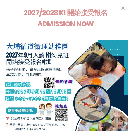
2027/2028 K1 開始接受報名
ADMISSION NOW
教養孩童
使他走當行的道
就是到老他也不偏離
促進學習動力
配合幼兒的發展和學習特徵，設
計感官學習活動，並透過區角的
設置，鼓勵自主學習。