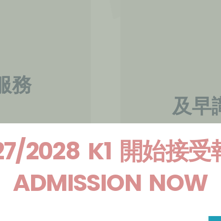
服務
及早
兒提供到校訓練服務
27/2028 K1 開始接
家長對幼兒的身心發展
務
或行為情緒上出現障礙
ADMISSION NOW
要求給予意見及援助。
別及評估服務---到
來，讓家長為自己的孩