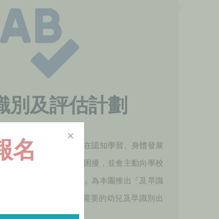
識別及評估計劃
受報名
越來越重視，當得知子女在認知學習、身體發展
或問題時，均感到擔憂及困擾，並會主動向學校
有見及此「香港康復學會」為本園推出「及早識
校支援」計劃，希望能把有需要的幼兒及早識別出
子安排適當的跟進或轉介